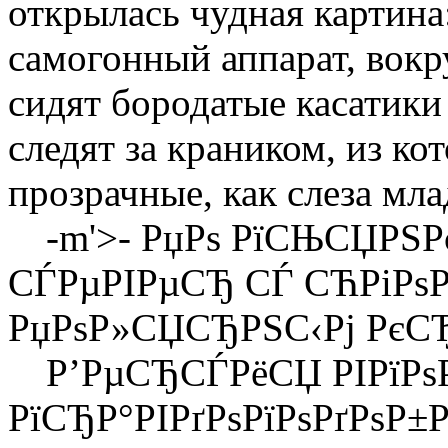
открылась чудная картина
самогонный аппарат, вок
сидят бородатые касатики
следят за краником, из ко
прозрачные, как слеза мла
-m'>- РџРѕ РїСЊСЏРЅР
СЃРµРІРµСЂ СЃ СЋРіРѕРј
РџРѕР»СЏСЂРЅС‹Рј РєСЂ
Р’РµСЂСЃРёСЏ РІРїРѕ
РїСЂР°РІРґРѕРїРѕРґРѕР±Р