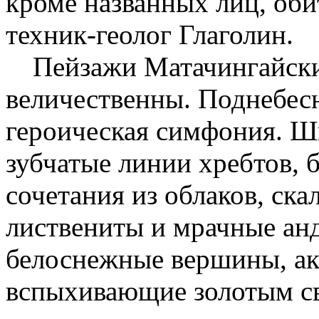
кроме названных лиц, оби
техник-геолог Глаголин.
Пейзажи Матачингайски
величественны. Поднебесн
героическая симфония. Ш
зубчатые линии хребтов,
сочетания из облаков, ска
листвениты и мрачные анд
белоснежные вершины, ак
вспыхивающие золотым с