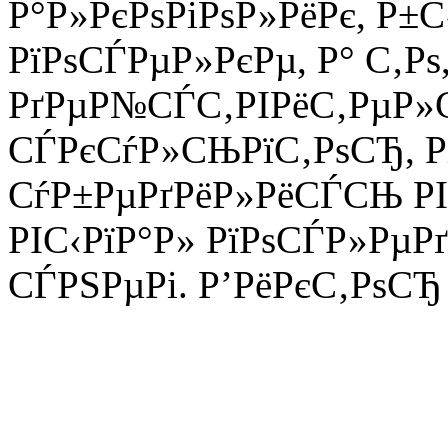
Р°Р»РєРѕРіРѕР»РёРє, Р±
РїРѕСЃРµР»РєРµ, Р° С‚Рѕ
РґРµР№СЃС‚РІРёС‚РµР»
СЃРєСѓР»СЊРїС‚РѕСЂ, Р
СѓР±РµРґРёР»РёСЃСЊ РІ 
РІС‹РїР°Р» РїРѕСЃР»Рµ
СЃРЅРµРі. Р’РёРєС‚РѕСЂ