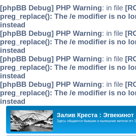
[phpBB Debug] PHP Warning
: in file
[R
preg_replace(): The /e modifier is no 
instead
[phpBB Debug] PHP Warning
: in file
[R
preg_replace(): The /e modifier is no 
instead
[phpBB Debug] PHP Warning
: in file
[R
preg_replace(): The /e modifier is no 
instead
[phpBB Debug] PHP Warning
: in file
[R
preg_replace(): The /e modifier is no 
instead
Залив Креста : Эгвекинот
Здесь общаются бывшие и нынешние жители пгт Э