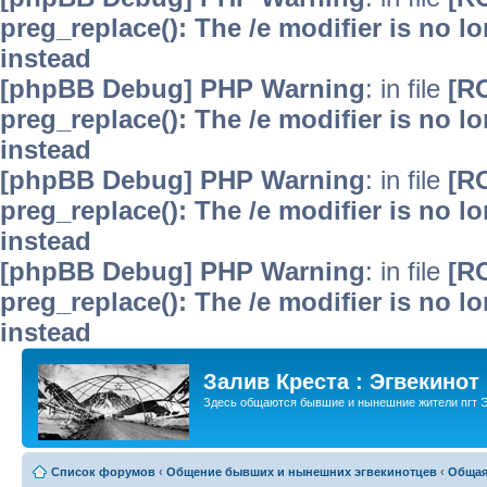
preg_replace(): The /e modifier is no 
instead
[phpBB Debug] PHP Warning
: in file
[R
preg_replace(): The /e modifier is no 
instead
[phpBB Debug] PHP Warning
: in file
[R
preg_replace(): The /e modifier is no 
instead
[phpBB Debug] PHP Warning
: in file
[R
preg_replace(): The /e modifier is no 
instead
Залив Креста : Эгвекинот
Здесь общаются бывшие и нынешние жители пгт Э
Список форумов
‹
Общение бывших и нынешних эгвекинотцев
‹
Общая