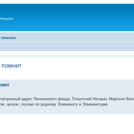
гвекинот
 тематика
х помнит
мнит
электронный адрес Пенсионного фонда, Плахотной Наташи, Мархеля Викт
блю, целую, скучаю по родному Эгвекиноту и Эгвекинотцам