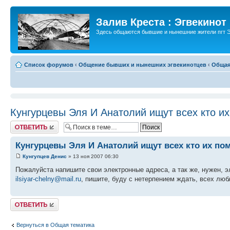
Залив Креста : Эгвекинот
Здесь общаются бывшие и нынешние жители пгт Э
Список форумов
‹
Общение бывших и нынешних эгвекинотцев
‹
Общая
Кунгурцевы Эля И Анатолий ищут всех кто и
Ответить
Кунгурцевы Эля И Анатолий ищут всех кто их по
Кунгупцев Денис
» 13 ноя 2007 06:30
Пожалуйста напишите свои электронные адреса, а так же, нужен, 
ilsiyar-chelny@mail.ru
, пишите, буду с нетерпением ждать, всех лю
Ответить
Вернуться в Общая тематика