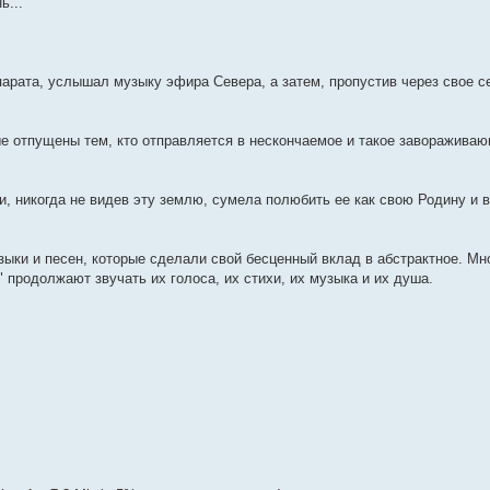
ь...
ппарата, услышал музыку эфира Севера, а затем, пропустив через свое с
рые отпущены тем, кто отправляется в нескончаемое и такое заворажива
и, никогда не видев эту землю, сумела полюбить ее как свою Родину и в
ыки и песен, которые сделали свой бесценный вклад в абстрактное. Мн
" продолжают звучать их голоса, их стихи, их музыка и их душа.