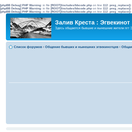
[phpBB Debug] PHP Warning
: in file
[ROOT]/includes/bbcode.php
on line
112
:
preg_replace():
[phpBB Debug] PHP Warning
: in file
[ROOT]/includes/bbcode.php
on line
112
:
preg_replace():
[phpBB Debug] PHP Warning
: in file
[ROOT]/includes/bbcode.php
on line
112
:
preg_replace():
Залив Креста : Эгвекинот
Здесь общаются бывшие и нынешние жители пгт Э
Список форумов
‹
Общение бывших и нынешних эгвекинотцев
‹
Общая