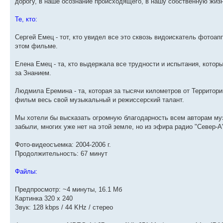
дорогу, в наше осознание происходящего, в нашу собственную жизн
Те, кто:
Сергей Емец - тот, кто увидел все это сквозь видоискатель фотоа
этом фильме.
Елена Емец - та, кто выдержала все трудности и испытания, кото
за Знанием.
Людмила Еремина - та, которая за тысячи километров от Территори
фильм весь свой музыкальный и режиссерский талант.
Мы хотели бы высказать огромную благодарность всем авторам муз
забыли, многих уже нет на этой земле, но из эфира радио "Север-А
Фото-видеосъемка: 2004-2006 г.
Продолжительность: 67 минут
Файлы:
Предпросмотр: ~4 минуты, 16.1 Mб
Картинка 320 x 240
Звук: 128 kbps / 44 KHz / стерео