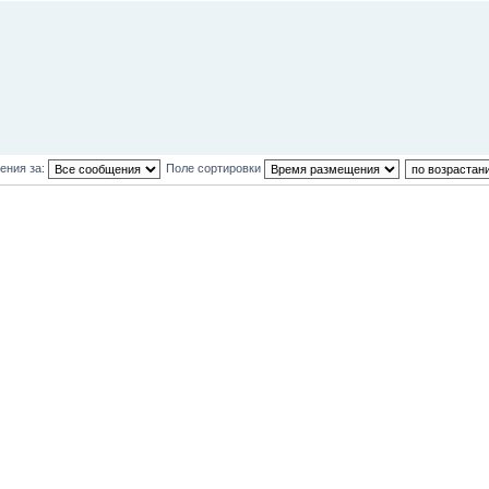
ения за:
Поле сортировки
и: 1