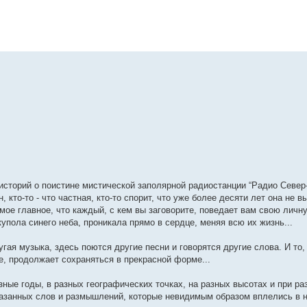
торий о поистине мистической заполярной радиостанции “Радио Север-
 кто-то - что частная, кто-то спорит, что уже более десяти лет она не в
самое главное, что каждый, с кем вы заговорите, поведает вам свою лич
купола синего неба, проникала прямо в сердце, меняя всю их жизнь...
угая музыка, здесь поются другие песни и говорятся другие слова. И то,
те, продолжает сохраняться в прекрасной форме...
ные годы, в разных географических точках, на разных высотах и при ра
сказанных слов и размышлений, которые невидимым образом вплелись в