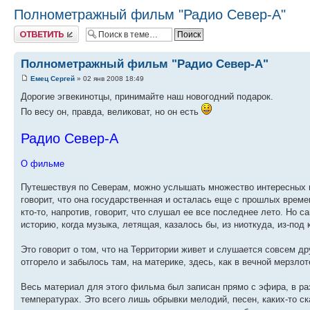
Полнометражный фильм "Радио Север-А"
Ответить
Полнометражный фильм "Радио Север-А"
Емец Сергей
» 02 янв 2008 18:49
Дорогие эгвекинотцы, принимайте наш новогодний подарок.
По весу он, правда, великоват, но он есть
Радио Север-А
О фильме
Путешествуя по Северам, можно услышать множество интересных ис
говорит, что она государственная и осталась еще с прошлых времен,
кто-то, напротив, говорит, что слушал ее все последнее лето. Но 
историю, когда музыка, летящая, казалось бы, из ниоткуда, из-под 
Это говорит о том, что на Территории живет и слушается совсем др
отгорело и забылось там, на материке, здесь, как в вечной мерзло
Весь материал для этого фильма был записан прямо с эфира, в раз
температурах. Это всего лишь обрывки мелодий, песен, каких-то 