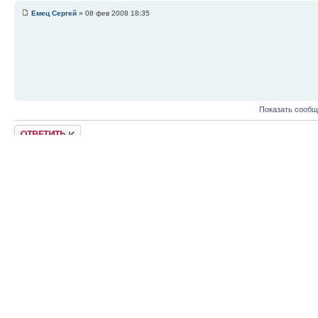
Емец Сергей
» 08 фев 2008 18:35
Показать сообщ
Ответить
Вернуться в Общая тематика
КТО СЕЙЧАС НА КОНФЕРЕНЦИИ
Сейчас этот форум просматривают: нет зарегистрированных пользователей и гост
Список форумов