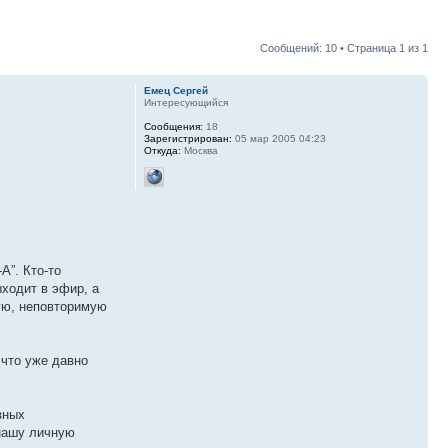
Сообщений: 10 • Страница
1
из
1
Емец Сергей
Интересующийся
Сообщения:
18
Зарегистрирован:
05 мар 2005 04:23
Откуда:
Москва
А”. Кто-то
ыходит в эфир, а
ную, неповторимую
 что уже давно
зных
 нашу личную