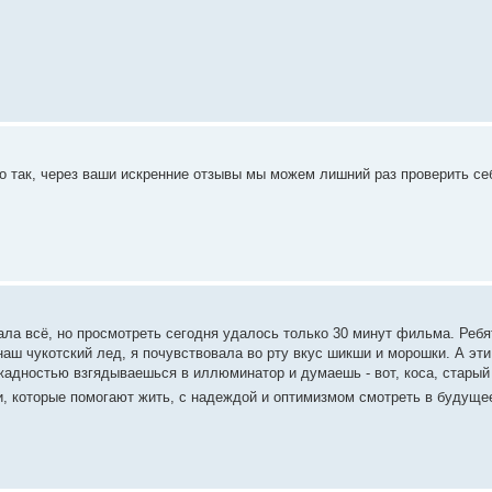
о так, через ваши искренние отзывы мы можем лишний раз проверить се
ла всё, но просмотреть сегодня удалось только 30 минут фильма. Ребя
 наш чукотский лед, я почувствовала во рту вкус шикши и морошки. А э
 жадностью взгядываешься в иллюминатор и думаешь - вот, коса, старый
и, которые помогают жить, с надеждой и оптимизмом смотреть в будуще