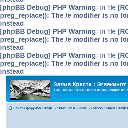
[phpBB Debug] PHP Warning
: in file
[R
preg_replace(): The /e modifier is no 
instead
[phpBB Debug] PHP Warning
: in file
[R
preg_replace(): The /e modifier is no 
instead
[phpBB Debug] PHP Warning
: in file
[R
preg_replace(): The /e modifier is no 
instead
Залив Креста : Эгвекинот
Здесь общаются бывшие и нынешние жители пгт Э
Список форумов
‹
Общение бывших и нынешних эгвекинотцев
‹
Общая