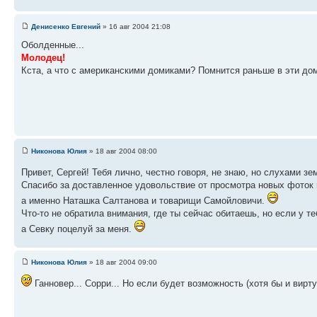
Денисенко Евгений
» 16 авг 2004 21:08
Оболденные...
Молодец!
Кста, а что с американскими домиками? Помнится раньше в эти дом
Никонова Юлия
» 18 авг 2004 08:00
Привет, Сергей! Тебя лично, честно говоря, не знаю, но слухами з
Спасибо за доставленное удовольствие от просмотра новых фоток 
а именно Наташка Салтанова и товарищи Самойловичи.
Что-то не обратила внимания, где ты сейчас обитаешь, но если у т
а Севку поцелуй за меня.
Никонова Юлия
» 18 авг 2004 09:00
Ганновер... Сорри... Но если будет возможность (хотя бы и вирту