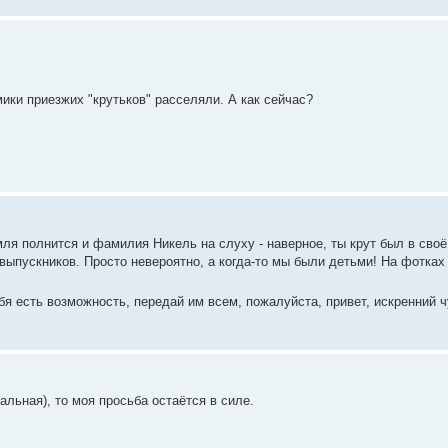
ики приезжих "крутьков" расселяли. А как сейчас?
емля полнится и фамилия Никель на слуху - наверное, ты крут был в сво
выпускников. Просто невероятно, а когда-то мы были детьми! На фотка
ебя есть возможность, передай им всем, пожалуйста, привет, искренний ч
альная), то моя просьба остаётся в силе.