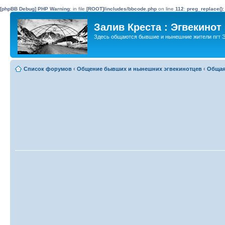
[phpBB Debug] PHP Warning
: in file
[ROOT]/includes/bbcode.php
on line
112
:
preg_replace():
Залив Креста : Эгвекинот
Здесь общаются бывшие и нынешние жители пгт Э
Список форумов
‹
Общение бывших и нынешних эгвекинотцев
‹
Общая