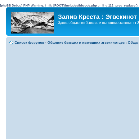
[phpBB Debug] PHP Warning
: in file
[ROOT]/includes/bbcode.php
on line
112
:
preg_replace():
Залив Креста : Эгвекинот
Здесь общаются бывшие и нынешние жители пгт Э
Список форумов
‹
Общение бывших и нынешних эгвекинотцев
‹
Общая