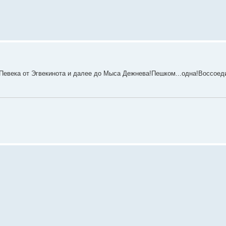
 Певека от Эгвекинота и далее до Мыса Дежнева!Пешком...одна!Воссоед