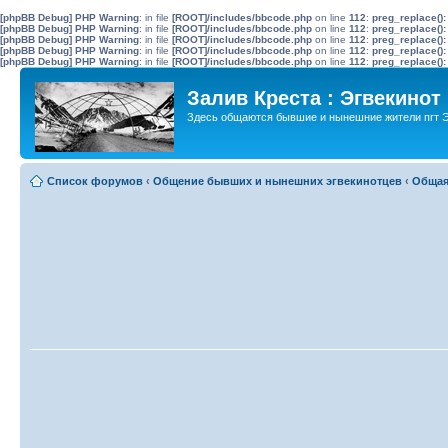
[phpBB Debug] PHP Warning
: in file
[ROOT]/includes/bbcode.php
on line
112
:
preg_replace():
[phpBB Debug] PHP Warning
: in file
[ROOT]/includes/bbcode.php
on line
112
:
preg_replace():
[phpBB Debug] PHP Warning
: in file
[ROOT]/includes/bbcode.php
on line
112
:
preg_replace():
[phpBB Debug] PHP Warning
: in file
[ROOT]/includes/bbcode.php
on line
112
:
preg_replace():
[phpBB Debug] PHP Warning
: in file
[ROOT]/includes/bbcode.php
on line
112
:
preg_replace():
Залив Креста : Эгвекинот
Здесь общаются бывшие и нынешние жители пгт Э
Список форумов
‹
Общение бывших и нынешних эгвекинотцев
‹
Общая