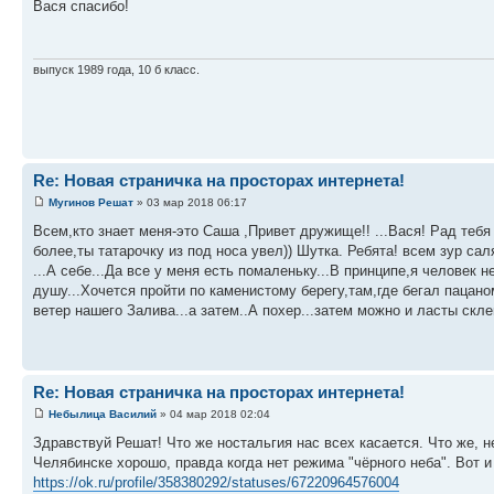
Вася спасибо!
выпуск 1989 года, 10 б класс.
Re: Новая страничка на просторах интернета!
Мугинов Решат
» 03 мар 2018 06:17
Всем,кто знает меня-это Саша ,Привет дружище!! ...Вася! Рад тебя
более,ты татарочку из под носа увел)) Шутка. Ребята! всем зур са
...А себе...Да все у меня есть помаленьку...В принципе,я человек 
душу...Хочется пройти по каменистому берегу,там,где бегал пацан
ветер нашего Залива...а затем..А похер...затем можно и ласты склеи
Re: Новая страничка на просторах интернета!
Небылица Василий
» 04 мар 2018 02:04
Здравствуй Решат! Что же ностальгия нас всех касается. Что же, н
Челябинске хорошо, правда когда нет режима "чёрного неба". Вот и
https://ok.ru/profile/358380292/statuses/67220964576004