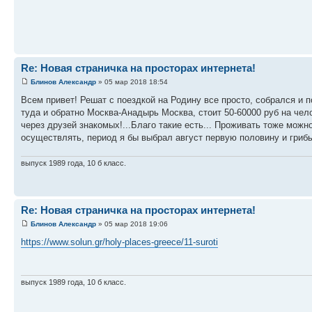
Re: Новая страничка на просторах интернета!
Блинов Александр
» 05 мар 2018 18:54
Всем привет! Решат с поездкой на Родину все просто, собрался и 
туда и обратно Москва-Анадырь Москва, стоит 50-60000 руб на чел
через друзей знакомых!...Благо такие есть... Проживать тоже мож
осуществлять, период я бы выбрал август первую половину и грибы 
выпуск 1989 года, 10 б класс.
Re: Новая страничка на просторах интернета!
Блинов Александр
» 05 мар 2018 19:06
https://www.solun.gr/holy-places-greece/11-suroti
выпуск 1989 года, 10 б класс.