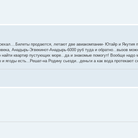
поехал....Билеты продаются, летают две авиакомпании- Ютайр и Якутия 
овека, Анадырь-Эгвекинот-Анадырь-6000 руб туда и обратно...вызов мо
но найти квартир пустующих море...да и знакомые помогут! Вообще надо
и ягоды есть...Решат-на Родину сьезди...деньги а как вода протекают с