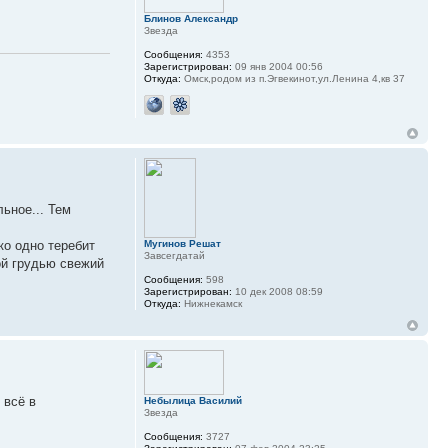
Блинов Александр
Звезда
Сообщения:
4353
Зарегистрирован:
09 янв 2004 00:56
Откуда:
Омск,родом из п.Эгвекинот,ул.Ленина 4,кв 37
ьное... Тем
ко одно теребит
Мугинов Решат
Завсегдатай
ой грудью свежий
Сообщения:
598
Зарегистрирован:
10 дек 2008 08:59
Откуда:
Нижнекамск
 всё в
Небылица Василий
Звезда
Сообщения:
3727