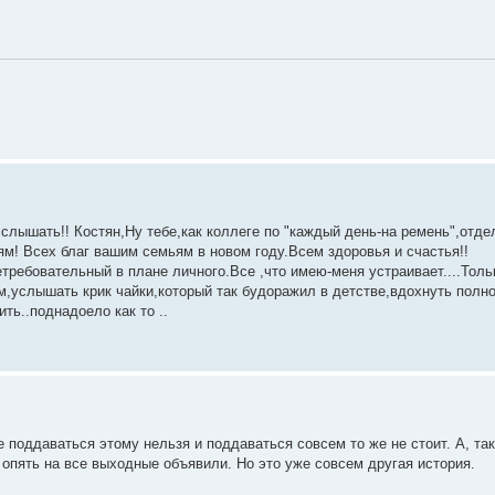
 слышать!! Костян,Ну тебе,как коллеге по "каждый день-на ремень",отдел
лям! Всех благ вашим семьям в новом году.Всем здоровья и счастья!!
нетребовательный в плане личного.Все ,что имею-меня устраивает....Толь
ом,услышать крик чайки,который так будоражил в детстве,вдохнуть полн
ть..поднадоело как то ..
е поддаваться этому нельзя и поддаваться совсем то же не стоит. А, так
 опять на все выходные объявили. Но это уже совсем другая история.