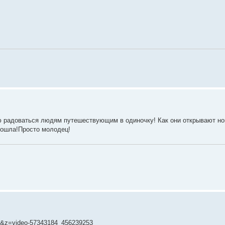
 радоваться людям путешествующим в одиночку! Как они открывают но
рошла!Просто молодец!
&z=video-57343184_456239253