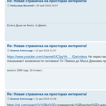
Re: Новая страничка на просторах интернета!
Небылица Василий
» 20 май 2018 19:57
Если в Душе не Ангел, то Демон.
Re: Новая страничка на просторах интернета!
Блинов Александр
» 12 дек 2018 21:07
https://www.youtube.com/channel/UC2pyVb ... IQw/videos
Не перестаю
показывают возможности человека! От Певека до Мыса Дежнева п
выпуск 1989 года, 10 б класс.
Re: Новая страничка на просторах интернета!
Блинов Александр
» 12 дек 2018 21:09
https://vk.com/search?c%5Bq%5D=
эгвекинот&c%5Bsection%5D=auto