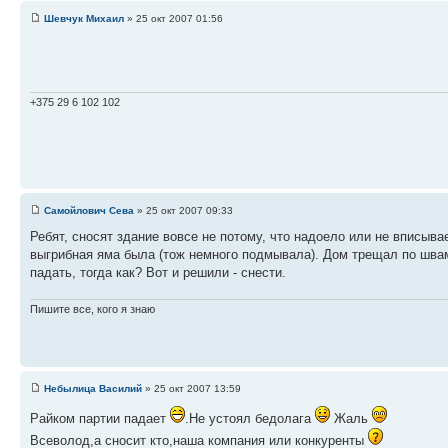
Шевчук Михаил
» 25 окт 2007 01:56
+375 29 6 102 102
Самойлович Сева
» 25 окт 2007 09:33
Ребят, сносят здание вовсе не потому, что надоело или не вписыв
выгрибная яма была (тож немного подмывала). Дом трещал по швам 
падать, тогда как? Вот и решили - снести.
Пишите все, кого я знаю
Небылица Василий
» 25 окт 2007 13:59
Райком партии падает
.Не устоял бедолага
Жаль
Всеволод,а сносит кто,наша компания или конкуренты