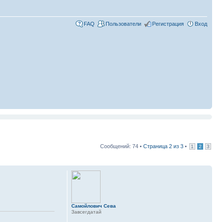
FAQ
Пользователи
Регистрация
Вход
Сообщений: 74 •
Страница
2
из
3
•
1
2
3
Самойлович Сева
Завсегдатай