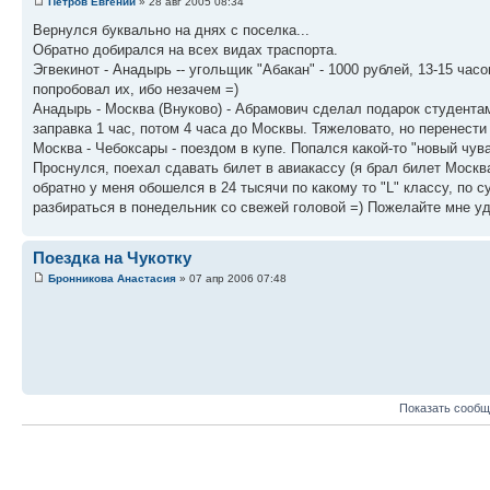
Петров Евгений
» 28 авг 2005 08:34
Вернулся буквально на днях с поселка...
Обратно добирался на всех видах траспорта.
Эгвекинот - Анадырь -- угольщик "Абакан" - 1000 рублей, 13-15 часо
попробовал их, ибо незачем =)
Анадырь - Москва (Внуково) - Абрамович сделал подарок студентам,
заправка 1 час, потом 4 часа до Москвы. Тяжеловато, но перенести
Москва - Чебоксары - поездом в купе. Попался какой-то "новый чува
Проснулся, поехал сдавать билет в авиакассу (я брал билет Москв
обратно у меня обошелся в 24 тысячи по какому то "L" классу, по 
разбираться в понедельник со свежей головой =) Пожелайте мне уд
Поездка на Чукотку
Бронникова Анастасия
» 07 апр 2006 07:48
Показать сообщ
Ответить
Вернуться в Общая тематика