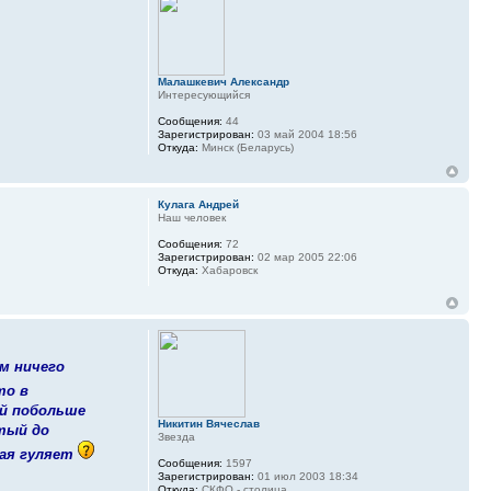
Малашкевич Александр
Интересующийся
Сообщения:
44
Зарегистрирован:
03 май 2004 18:56
Откуда:
Минск (Беларусь)
Кулага Андрей
Наш человек
Сообщения:
72
Зарегистрирован:
02 мар 2005 22:06
Откуда:
Хабаровск
м ничего
то в
ай побольше
Никитин Вячеслав
стый до
Звезда
кая гуляет
Сообщения:
1597
Зарегистрирован:
01 июл 2003 18:34
Откуда:
СКФО - столица