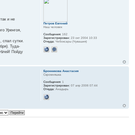
так и не
Петров Евгений
Наш человек
го Уренгоя,
Сообщения:
162
Зарегистрирован:
23 окт 2004 10:33
, спал сутки.
Откуда:
Чебоксары (Чувашия)
бря). Туда-
ублей! Пойду
Бронникова Анастасия
Скромняшка
Сообщения:
1
Зарегистрирован:
07 апр 2006 07:44
Откуда:
Анадырь
Сообщений: 15 • Страница
1
из
1
Перейти: