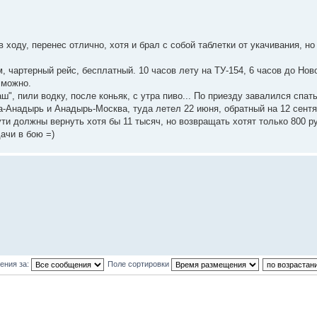
в ходу, перенес отлично, хотя и брал с собой таблетки от укачивания, но 
 чартерный рейс, бесплатный. 10 часов лету на ТУ-154, 6 часов до Ново
 можно.
ш", пили водку, после коньяк, с утра пиво... По приезду завалился спать
а-Анадырь и Анадырь-Москва, туда летел 22 июня, обратный на 12 сентя
сути должны вернуть хотя бы 11 тысяч, но возвращать хотят только 800 р
ачи в бою =)
ения за:
Поле сортировки