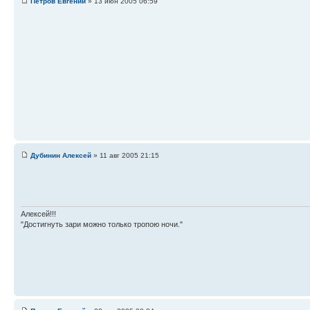
Петров Евгений
» 13 июн 2005 06:59
Дубинин Алексей
» 11 авг 2005 21:15
Алексей!!!
"Достигнуть зари можно только тропою ночи."