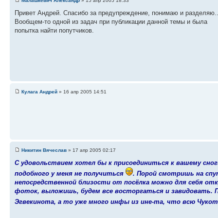
Малашкевич Александр
» 15 апр 2005 18:33
Привет Андрей. Спасибо за предупреждение, понимаю и разделяю..
Вообщем-то одной из задач при публикации данной темы и была
попытка найти попутчиков.
Кулага Андрей
» 16 апр 2005 14:51
Никитин Вячеслав
» 17 апр 2005 02:17
С удовольствием хотел бы к присоединиться к вашему сног
подобного у меня не получиться
. Порой смотришь на сп
непосредственной близости от посёлка можно для себя от
фоток, выложишь, будем все восторгаться и завидовать. П
Эгвекинота, а то уже много инфы из ине-та, что всю Чуко