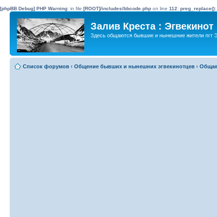
[phpBB Debug] PHP Warning
: in file
[ROOT]/includes/bbcode.php
on line
112
:
preg_replace():
Залив Креста : Эгвекинот
Здесь общаются бывшие и нынешние жители пгт Э
Список форумов
‹
Общение бывших и нынешних эгвекинотцев
‹
Общая