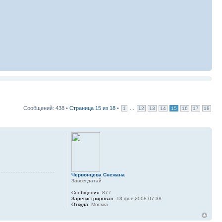
Сообщений: 438 •
Страница
15
из
18
•
...
1
12
13
14
15
16
17
18
Червонцева Снежана
Завсегдатай
Сообщения:
877
Зарегистрирован:
13 фев 2008 07:38
Откуда:
Москва