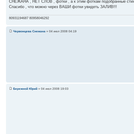
СНЕЖАНА , НЕТ СЛОВ , фотки , а к этим фоткам подобранные стих
Спасибо , что можно через ВАШИ фотки увидеть ЗАЛИВ!!!
80931194687 80958046292
Червонцева Снежана
» 04 июл 2008 04:19
Бережной Юрий
» 04 июл 2008 19:03