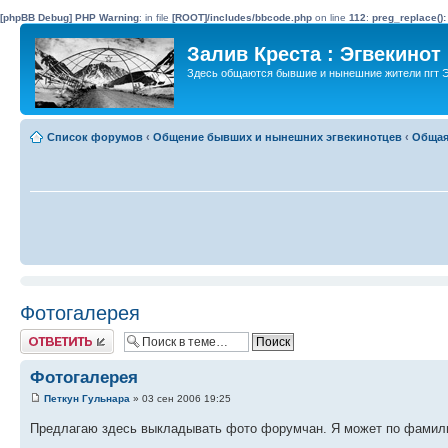
[phpBB Debug] PHP Warning
: in file
[ROOT]/includes/bbcode.php
on line
112
:
preg_replace():
Залив Креста : Эгвекинот
Здесь общаются бывшие и нынешние жители пгт Э
Список форумов
‹
Общение бывших и нынешних эгвекинотцев
‹
Общая
Фотогалерея
Ответить
Фотогалерея
Петкун Гульнара
» 03 сен 2006 19:25
Предлагаю здесь выкладывать фото форумчан. Я может по фамилия