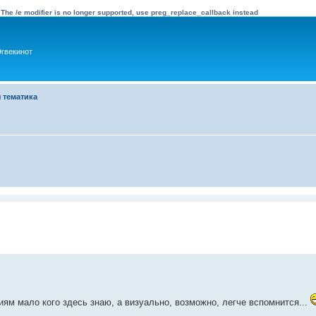
 The /e modifier is no longer supported, use preg_replace_callback instead
гвекинот
 тематика
м мало кого здесь знаю, а визуально, возможно, легче вспомнится...