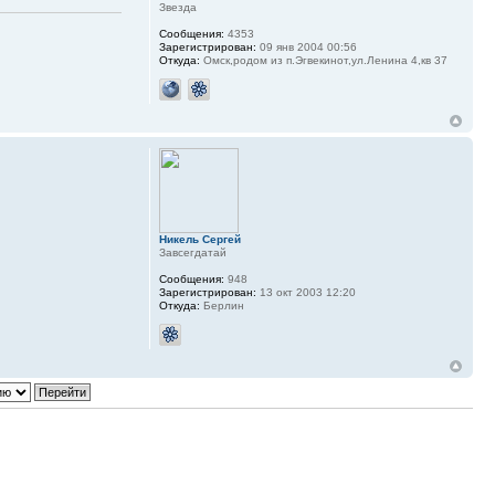
Звезда
Сообщения:
4353
Зарегистрирован:
09 янв 2004 00:56
Откуда:
Омск,родом из п.Эгвекинот,ул.Ленина 4,кв 37
Никель Сергей
Завсегдатай
Сообщения:
948
Зарегистрирован:
13 окт 2003 12:20
Откуда:
Берлин
Сообщений: 15 • Страница
1
из
1
Перейти: