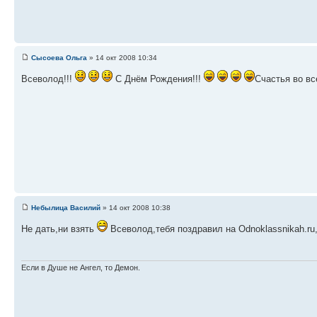
Сысоева Ольга
» 14 окт 2008 10:34
Всеволод!!!
С Днём Рождения!!!
Счастья во вс
Небылица Василий
» 14 окт 2008 10:38
Не дать,ни взять
Всеволод,тебя поздравил на Odnoklassnikah.ru
Если в Душе не Ангел, то Демон.