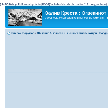
[phpBB Debug] PHP Warning
: in file
[ROOT]/includes/bbcode.php
on line
112
:
preg_replace():
Залив Креста : Эгвекинот
Здесь общаются бывшие и нынешние жители пгт Э
Список форумов
‹
Общение бывших и нынешних эгвекинотцев
‹
Поздр