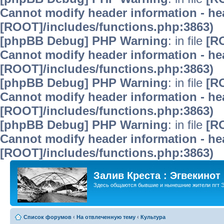
Cannot modify header information - hea
[ROOT]/includes/functions.php:3863)
[phpBB Debug] PHP Warning
: in file
[R
Cannot modify header information - hea
[ROOT]/includes/functions.php:3863)
[phpBB Debug] PHP Warning
: in file
[R
Cannot modify header information - hea
[ROOT]/includes/functions.php:3863)
[phpBB Debug] PHP Warning
: in file
[R
Cannot modify header information - hea
[ROOT]/includes/functions.php:3863)
Залив Креста : Эгвекинот
Здесь общаются бывшие и нынешние жители пгт Э
Список форумов
‹
На отвлеченную тему
‹
Культура