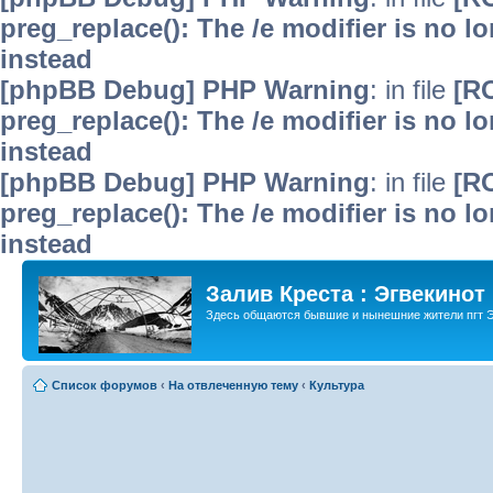
preg_replace(): The /e modifier is no 
instead
[phpBB Debug] PHP Warning
: in file
[R
preg_replace(): The /e modifier is no 
instead
[phpBB Debug] PHP Warning
: in file
[R
preg_replace(): The /e modifier is no 
instead
Залив Креста : Эгвекинот
Здесь общаются бывшие и нынешние жители пгт Э
Список форумов
‹
На отвлеченную тему
‹
Культура