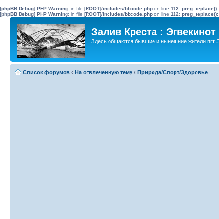
[phpBB Debug] PHP Warning
: in file
[ROOT]/includes/bbcode.php
on line
112
:
preg_replace():
[phpBB Debug] PHP Warning
: in file
[ROOT]/includes/bbcode.php
on line
112
:
preg_replace():
Залив Креста : Эгвекинот
Здесь общаются бывшие и нынешние жители пгт Э
Список форумов
‹
На отвлеченную тему
‹
Природа/Спорт/Здоровье