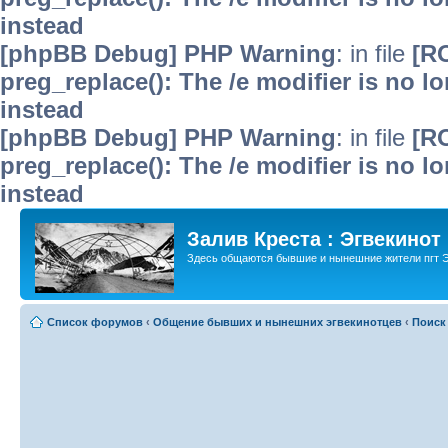
instead
[phpBB Debug] PHP Warning
: in file
[R
preg_replace(): The /e modifier is no 
instead
[phpBB Debug] PHP Warning
: in file
[R
preg_replace(): The /e modifier is no 
instead
Залив Креста : Эгвекинот
Здесь общаются бывшие и нынешние жители пгт Э
Список форумов
‹
Общение бывших и нынешних эгвекинотцев
‹
Поиск