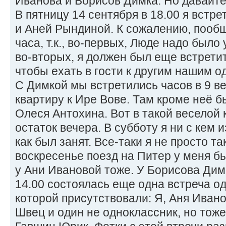
Иванова и Борисов Димка. Но давайте 
В пятницу 14 сентября в 18.00 я встр
и Аней Рындиной. К сожалению, пооб
часа, т.к., во-первых, Люде надо было
во-вторых, я должен был еще встрети
чтобы ехать в гости к другим нашим 
С Димкой мы встретились часов в 9 ве
квартиру к Ире Вове. Там кроме неё 
Олеся Антохина. Вот в такой веселой
остаток вечера. В субботу я ни с кем 
как был занят. Все-таки я не просто та
воскресенье поезд на Питер у меня был
у Ани Ивановой тоже. У Борисова Дим
14.00 состоялась еще одна встреча о
которой присутствовали: Я, Аня Иван
Швец и один не одноклассник, но тож