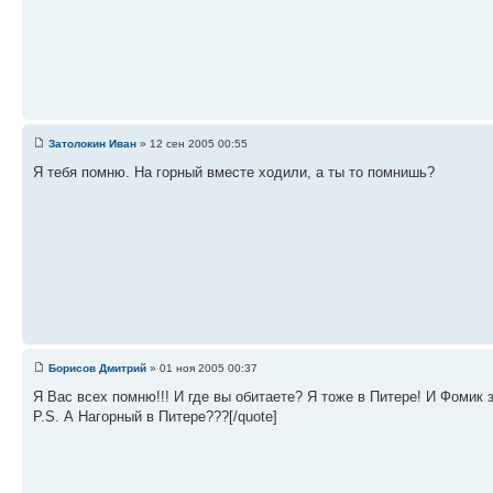
Затолокин Иван
» 12 сен 2005 00:55
Я тебя помню. На горный вместе ходили, а ты то помнишь?
Борисов Дмитрий
» 01 ноя 2005 00:37
Я Вас всех помню!!! И где вы обитаете? Я тоже в Питере! И Фомик
P.S. А Нагорный в Питере???[/quote]