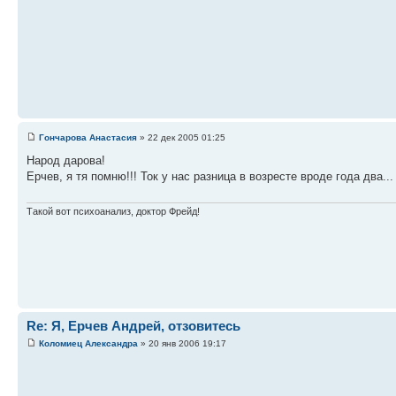
Гончарова Анастасия
» 22 дек 2005 01:25
Народ дарова!
Ерчев, я тя помню!!! Ток у нас разница в возресте вроде года два...
Такой вот психоанализ, доктор Фрейд!
Re: Я, Ерчев Андрей, отзовитесь
Коломиец Александра
» 20 янв 2006 19:17