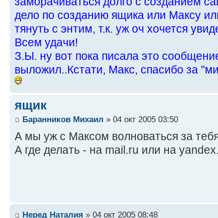
заморачиваться долго с созданием са
дело по созданию ящика или Максу ил
тянуть с энтим, т.к. уж оч хочется уви
Всем удачи!
З.Ы. ну вот пока писала это сообщени
выложил..Кстати, Макс, спасибо за "м
ящик
Баранников Михаил
» 04 окт 2005 03:50
А мы уж с Максом волноваться за тебя
А где делать - на mail.ru или на yande
Неред Наталия
» 04 окт 2005 08:48