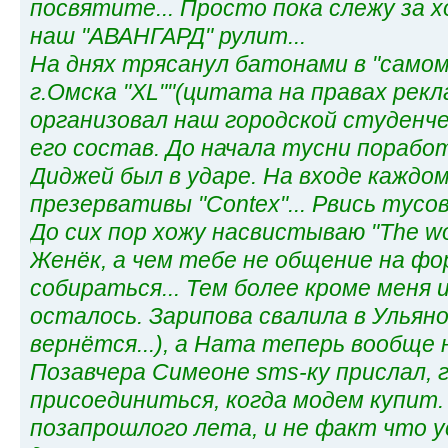
посвятите... Просто пока слежу за х
наш "АВАНГАРД" рулит...
На днях трясанул батонами в "самом
г.Омска "XL""(цитата на правах рекл
организовал наш городской студенче
его состав. До начала тусни порабо
Диджей был в ударе. На входе каждом
презервативы "Contex"... Рвись тусовк
До сих пор хожу насвистываю "The worl
Женёк, а чем тебе не общение на ф
собираться... Тем более кроме меня 
осталось. Зарипова свалила в Ульяно
вернётся...), а Ната теперь вообще 
Позавчера Симеоне sms-ку прислал,
присоединиться, когда модем купит.
позапрошлого лета, и не факт что 