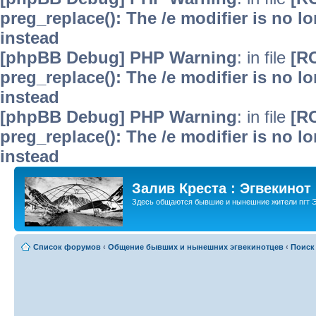
preg_replace(): The /e modifier is no 
instead
[phpBB Debug] PHP Warning
: in file
[R
preg_replace(): The /e modifier is no 
instead
[phpBB Debug] PHP Warning
: in file
[R
preg_replace(): The /e modifier is no 
instead
Залив Креста : Эгвекинот
Здесь общаются бывшие и нынешние жители пгт Э
Список форумов
‹
Общение бывших и нынешних эгвекинотцев
‹
Поиск