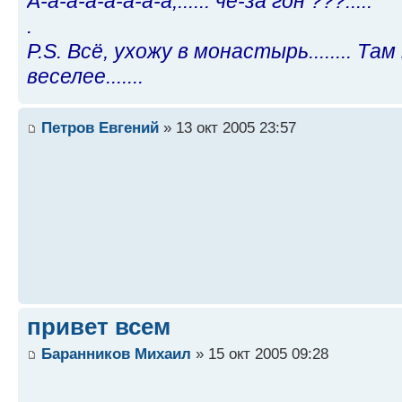
А-а-а-а-а-а-а-а,...... чё-за гон ???.....
.
P.S. Всё, ухожу в монастырь........ Та
веселее.......
Петров Евгений
» 13 окт 2005 23:57
привет всем
Баранников Михаил
» 15 окт 2005 09:28