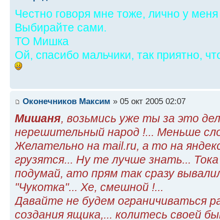
Честно говоря мне тоже, лично у меня
Выбирайте сами.
ТО Мишка
Ой, спасибо мальчики, так приятно, ч
Оконечников Максим
» 05 окт 2005 02:07
Мишаня
, возьмись уже ты за это дел
нерешительный народ !... Меньше сло
Желательно на mail.ru, а то на янде
грузятся... Ну те лучше знать... Ток
подумай, ато прям так сразу вывалил
"Чукотка"... Хе, смешной !...
Давайте не будем ограничиваться р
создания ящика,... колитесь своей б