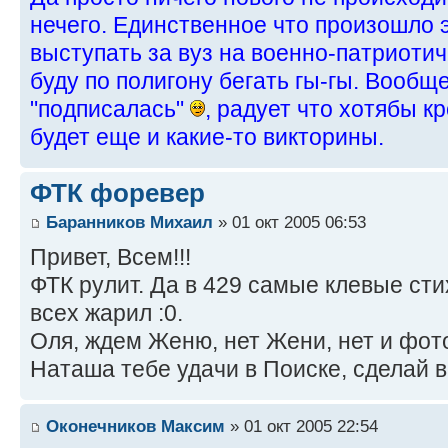
нечего. Единственное что произошло эт
выступать за вуз на военно-патриотич
буду по полигону бегать гы-гы. Вообщ
"подписалась"
, радует что хотябы к
будет еще и какие-то викторины.
ФТК форевер
Баранников Михаил
» 01 окт 2005 06:53
Привет, Всем!!!
ФТК рулит. Да в 429 самые клевые стих
всех жарил :0.
Оля, ждем Женю, нет Жени, нет и фот
Наташа тебе удачи в Поиске, сделай вс
Оконечников Максим
» 01 окт 2005 22:54