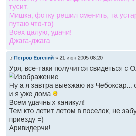
тусит.
Мишка, фотку решил сменить, та уста
путаю что-то)
Всех цалую, удачи!
Джага-джага
Петров Евгений
» 21 июн 2005 08:20
Уря, все-таки получится свидеться с 
Ну а я завтра выезжаю из Чебоксар...
и я уже дома
Всем удачных каникул!
Тем кто летит летом в поселок, не заб
приезду =)
Аривидерчи!