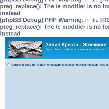
preg_replace(): The /e modifier is no 
instead
[phpBB Debug] PHP Warning
: in file
[R
preg_replace(): The /e modifier is no 
instead
Залив Креста : Эгвекинот
Здесь общаются бывшие и нынешние жители пгт Э
Список форумов
‹
Общение бывших и нынешних эгвекинотцев
‹
Поиск