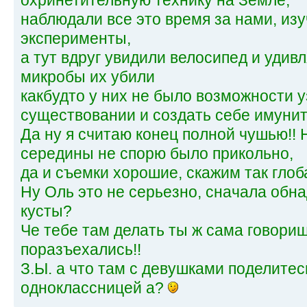
охринетительную технику на Земле,
наблюдали все это время за нами, изу
эксперименты,
а тут вдруг увидили велосипед и удивл
микробы их убили
какбудто у них не было возможности у
существовании и создать себе имуните
Да ну я считаю конец полной чушью!! Н
середины не спорю было прикольно,
да и съемки хорошие, скажим так гло
Ну Оль это не серьезно, сначала обна
кусты?
Че тебе там делать ты ж сама говориш
поразъехались!!
З.Ы. а что там с девушками поделитес
одноклассницей а?