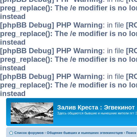
preg_replace(): The /e modifier is no 
instead
[phpBB Debug] PHP Warning
: in file
[R
preg_replace(): The /e modifier is no 
instead
[phpBB Debug] PHP Warning
: in file
[R
preg_replace(): The /e modifier is no 
instead
[phpBB Debug] PHP Warning
: in file
[R
preg_replace(): The /e modifier is no 
instead
Залив Креста : Эгвекинот
Здесь общаются бывшие и нынешние жители пгт Э
Список форумов
‹
Общение бывших и нынешних эгвекинотцев
‹
Поиск