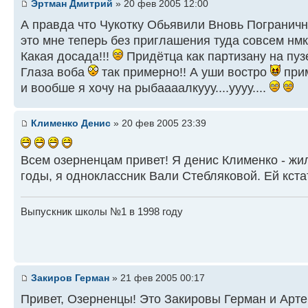
Эртман Дмитрий
» 20 фев 2005 12:00
А правда что Чукотку Обьявили Вновь Погранич
это мне теперь без приглашения туда совсем нм
Какая досада!!!
Придётца как партизану на пузе
Глаза воба
так примерно!! А уши востро
прим
и вообше я хочу на рыбаааалкууу....уууу....
Клименко Денис
» 20 фев 2005 23:39
Всем озерненцам привет! Я денис Клименко - жил
годы, я одноклассник Вали Стебляковой. Ей кста
Выпускник школы №1 в 1998 году
Закиров Герман
» 21 фев 2005 00:17
Привет, Озерненцы! Это Закировы Герман и Артем