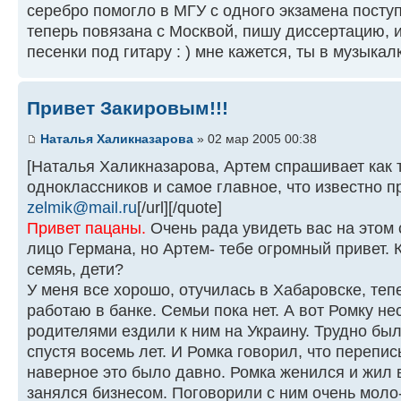
серебро помогло в МГУ с одного экзамена поступ
теперь повязана с Москвой, пишу диссертацию, 
песенки под гитару : ) мне кажется, ты в музыка
Привет Закировым!!!
Наталья Халикназарова
» 02 мар 2005 00:38
[Наталья Халикназарова, Артем спрашивает как 
одноклассников и самое главное, что известно п
zelmik@mail.ru
[/url][/quote]
Привет пацаны.
Очень рада увидеть вас на этом
лицо Германа, но Артем- тебе огромный привет. К
семяь, дети?
У меня все хорошо, отучилась в Хабаровске, теп
работаю в банке. Семьи пока нет. А вот Ромку не
родителями ездили к ним на Украину. Трудно был
спустя восемь лет. И Ромка говорил, что перепис
наверное это было давно. Ромка женился и жил в
занялся бизнесом. Поговорили с ним очень моло