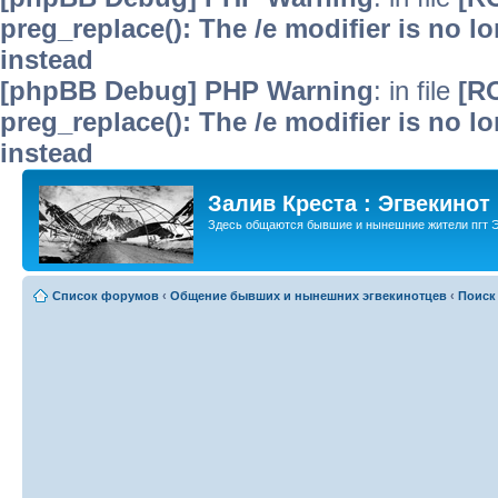
preg_replace(): The /e modifier is no 
instead
[phpBB Debug] PHP Warning
: in file
[R
preg_replace(): The /e modifier is no 
instead
Залив Креста : Эгвекинот
Здесь общаются бывшие и нынешние жители пгт Э
Список форумов
‹
Общение бывших и нынешних эгвекинотцев
‹
Поиск