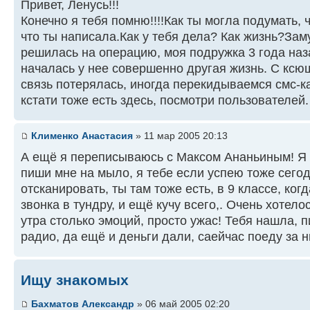
Привет, Ленусь!!!
Конечно я тебя помню!!!!Как ты могла подумать, 
что ты написала.Как у тебя дела? Как жизнь?За
решилась на операцию, моя подружка 3 года наз
началась у нее совершенно другая жизнь. С ксю
связь потерялась, иногда перекидываемся смс-
кстати тоже есть здесь, посмотри пользователей
Клименко Анастасия
» 11 мар 2005 20:13
А ещё я переписываюсь с Максом Ананьиным! Я е
пиши мне на мыло, я тебе если успею тоже сего
отсканировать, ты там тоже есть, в 9 классе, ко
звонка в тундру, и ещё кучу всего,. Очень хотело
утра столько эмоций, просто ужас! Тебя нашла, п
радио, да ещё и деньги дали, саейчас поеду за 
Ищу знакомых
Бахматов Александр
» 06 май 2005 02:20