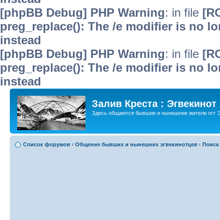
[phpBB Debug] PHP Warning
: in file
[R
preg_replace(): The /e modifier is no 
instead
[phpBB Debug] PHP Warning
: in file
[R
preg_replace(): The /e modifier is no 
instead
Залив Креста : Эгвекинот
Здесь общаются бывшие и нынешние жители пгт Э
Список форумов
‹
Общение бывших и нынешних эгвекинотцев
‹
Поиск