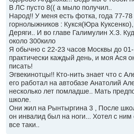
В ЛС пусто 8(( а мыло получил..
Народ!! У меня есть фотка, года 77-78 
горнолыжников : Кукся(Юра Куксенко)
Деряги.. И во главе Галимулин Х.З. Ку
около 300кило
Я обычно с 22-23 часов Москвы до 01-
практически каждый день, и моя Ася о
писать!
Эгвекинотцы!! Кто-нить знает что с 
его работал на автобазе Анатолий Ал
несколько лет помладше.. Мать предп
школе.
Они жил на Рынтыргина 3 , После шко
он инвалид был на ноги... Хотел с ним 
все таки..