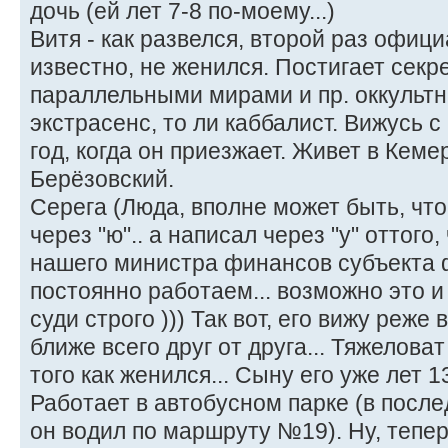
дочь (ей лет 7-8 по-моему...)
Витя - как развелся, второй раз офиц
известно, не женился. Постигает сек
параллельными мирами и пр. оккультн
экстрасенс, то ли каббалист. Вижусь с 
год, когда он приезжает. Живет в Кеме
Берёзовский.
Серега (Люда, вполне может быть, чт
через "ю".. а написал через "у" оттого
нашего министра финансов субъекта 
постоянно работаем... возможно это 
суди строго ))) Так вот, его вижу реже 
ближе всего друг от друга... Тяжелова
того как женился... Сыну его уже лет 
Работает в автобусном парке (в послед
он водил по маршруту №19). Ну, тепер