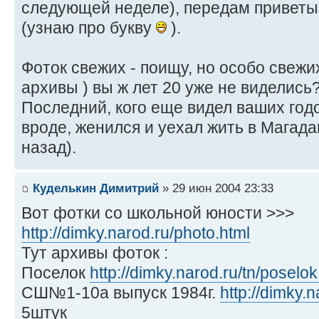
следующей неделе), передам приветы
(узнаю про букву
).
Фоток свежих - поищу, но особо свежи
архивы ) вы ж лет 20 уже не виделись
Последний, кого еще видел ваших годо
вроде, женился и уехал жить в Магада
назад).
Куделькин Димитрий
» 29 июн 2004 23:33
Вот фотки со школьной юности >>>
http://dimky.narod.ru/photo.html
Тут архивы фоток :
Поселок
http://dimky.narod.ru/tn/poselok
СШ№1-10a выпуск 1984г.
http://dimky.n
5штук