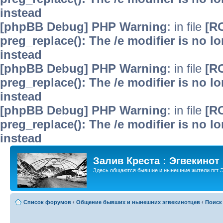
instead
[phpBB Debug] PHP Warning
: in file
[R
preg_replace(): The /e modifier is no 
instead
[phpBB Debug] PHP Warning
: in file
[R
preg_replace(): The /e modifier is no 
instead
[phpBB Debug] PHP Warning
: in file
[R
preg_replace(): The /e modifier is no 
instead
Залив Креста : Эгвекинот
Здесь общаются бывшие и нынешние жители пгт Э
Список форумов
‹
Общение бывших и нынешних эгвекинотцев
‹
Поиск