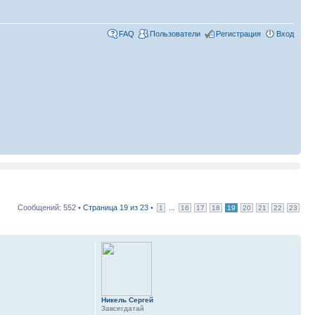
FAQ
Пользователи
Регистрация
Вход
Сообщений: 552 •
Страница
19
из
23
•
...
1
16
17
18
19
20
21
22
23
Никель Сергей
Завсегдатай