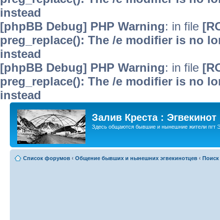
instead
[phpBB Debug] PHP Warning
: in file
[R
preg_replace(): The /e modifier is no 
instead
[phpBB Debug] PHP Warning
: in file
[R
preg_replace(): The /e modifier is no 
instead
Залив Креста : Эгвекинот
Здесь общаются бывшие и нынешние жители пгт Э
Список форумов
‹
Общение бывших и нынешних эгвекинотцев
‹
Поиск