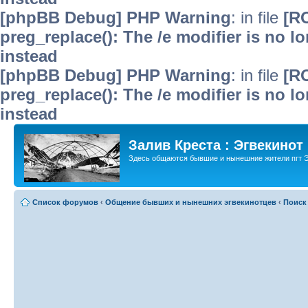
[phpBB Debug] PHP Warning
: in file
[R
preg_replace(): The /e modifier is no 
instead
[phpBB Debug] PHP Warning
: in file
[R
preg_replace(): The /e modifier is no 
instead
Залив Креста : Эгвекинот
Здесь общаются бывшие и нынешние жители пгт Э
Список форумов
‹
Общение бывших и нынешних эгвекинотцев
‹
Поиск