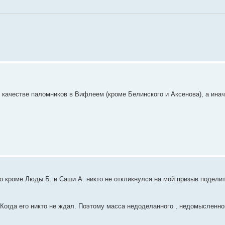
 качестве паломников в Вифлеем (кроме Белинского и Аксенова), а ина
, что кроме Люды Б. и Саши А. никто не откликнулся на мой призыв подел
 Когда его никто не ждал. Поэтому масса недоделанного , недомысленног