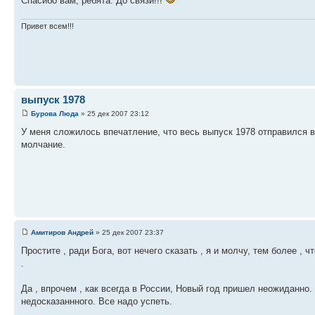
Спасибо вам, ребята. До связи!!!
Привет всем!!!
выпуск 1978
Бурова Люда
» 25 дек 2007 23:12
У меня сложилось впечатление, что весь выпуск 1978 отправился в
молчание.
Амитиров Андрей
» 25 дек 2007 23:37
Простите , ради Бога, вот нечего сказать , я и молчу, тем более 
.
Да , впрочем , как всегда в России, Новый год пришел неожиданно.
недосказаннного. Все надо успеть.