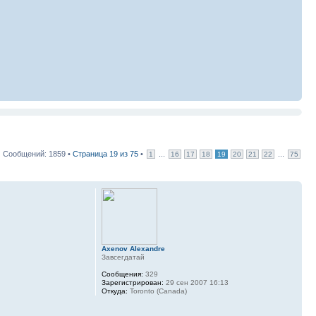
Сообщений: 1859 •
Страница
19
из
75
•
...
...
1
16
17
18
19
20
21
22
75
Axenov Alexandre
Завсегдатай
Сообщения:
329
Зарегистрирован:
29 сен 2007 16:13
Откуда:
Toronto (Canada)