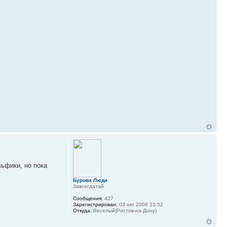
льфики, но пока
Бурова Люда
Завсегдатай
Сообщения:
427
Зарегистрирован:
03 окт 2006 23:52
Откуда:
Веселый(Ростов-на-Дону)