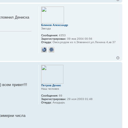
спомнил Дениска
Блинов Александр
Звезда
Сообщения:
4353
Зарегистрирован:
09 янв 2004 00:56
Откуда:
Омск,родом из п.Эгвекинот,ул.Ленина 4,кв 37
 всем привет!!!
Петров Денис
Наш человек
Сообщения:
69
Зарегистрирован:
29 ноя 2003 01:48
Откуда:
Анадырь
примерни числа