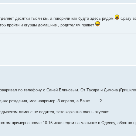
тделяет десятки тысяч км, а говорили как будто здесь рядом
Сразу в
 чтоб пройти и огурцы домашние , родителям привет
говаривал по телефону с Саней Блиновым. От Тахира и Димона (Гришило)
ях рождения, мое например -3 апреля, а Ваше........?
надырском лимане не водятся, зато корюшка очень вкусная.
, потом примерно после 10-15 июля едем на машинке в Одессу, обратно 