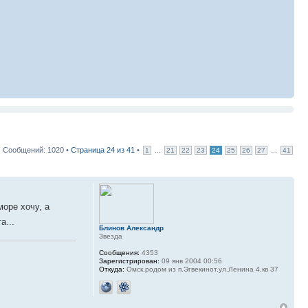
Сообщений: 1020 •
Страница
24
из
41
•
...
...
1
21
22
23
24
25
26
27
41
море хочу, а
а...
Блинов Александр
Звезда
Сообщения:
4353
Зарегистрирован:
09 янв 2004 00:56
Откуда:
Омск,родом из п.Эгвекинот,ул.Ленина 4,кв 37