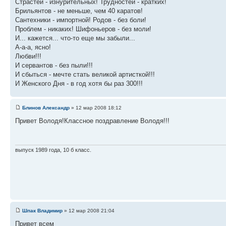
Страстей - изнурительных! Трудностей - кратких!
Брильянтов - не меньше, чем 40 каратов!
Сантехники - импортной! Родов - без боли!
Проблем - никаких! Шифоньеров - без моли!
И... кажется... что-то еще мы забыли...
А-а-а, ясно!
Любви!!!
И сервантов - без пыли!!!
И сбыться - мечте стать великой артисткой!!!
И Женского Дня - в год хотя бы раз 300!!!
Блинов Александр
» 12 мар 2008 18:12
Привет Володя!Классное поздравление Володя!!!
выпуск 1989 года, 10 б класс.
Шпак Владимир
» 12 мар 2008 21:04
Привет всем