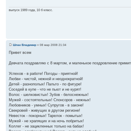
выпуск 1989 года, 10 б класс.
Шпак Владимир
» 08 мар 2008 21:34
Привет всем
Девчата поздравляю с 8 мартом, и маленькое поздровление прими
Успехов - в работе! Погоды - приятной!
Любви - чистой, нежной и неоднократной!
Детей - разнополых! Пальто - по фигуре!
Соседей в купе - что не пьют и не курят!
Волос - шелковистых! Зубов - белоснежных!
Мужей - состоятельных! Спонсоров - нежных!
Любовников - умных! Супругов - в законе!
Свекровей - живущих в другом регионе!
Hевесток - покоpных! Таpелок - помытых!
Мужей - не хpапящих и на ночь побpитых!
Коллег - не зацикленных только на бабах!