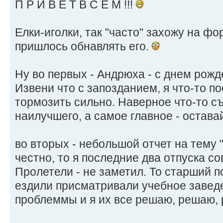
П Р И В Е Т В С Е М !!!
Елки-иголки, так "часто" захожу на фо
пришлось обнавлять его.
Ну во первых - Андрюха - с днем рожд
Извени что с запозданием, я что-то п
тормозить сильно. Наверное что-то съ
наилучшего, а самое главное - остава
во вторых - небольшой отчет на тему "
честно, то я последние два отпуска с
Пролетели - не заметил. То старший п
ездили присматривали учебное заведе
проблеммы и я их все решаю, решаю, реш