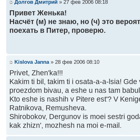
Долгов Дмитрий
» 27 фев 2006 08:18
Привет Женька!
Насчёт (м) не знаю, но (ч) это веро
поехать в Питер, проверю.
Kislova Janna
» 28 фев 2006 08:10
Privet, Zhen'ka!!!
Kakim ti bil, takim ti i osata-a-a-lsia! Gd
proezdom bivau, a eshe u nas tam babuli
Kto eshe is nashih v Pitere est'? V Kenige
Ratnikova, Remusheva.
Shirobokov, Dergunov is moei sestri goda
kak zhizn', mozhesh na moi e-mail.