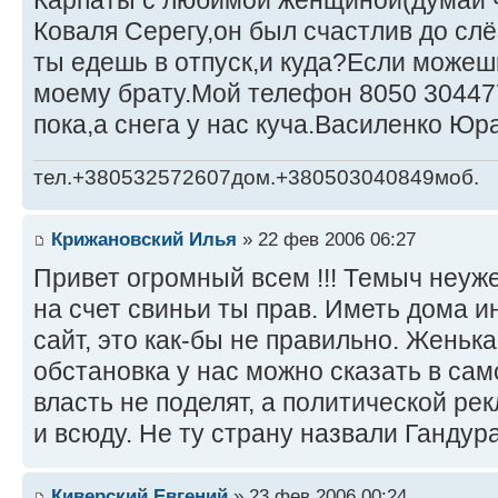
Карпаты с любимой женщиной(думай ч
Коваля Серегу,он был счастлив до сл
ты едешь в отпуск,и куда?Если можеш
моему брату.Мой телефон 8050 30447
пока,а снега у нас куча.Василенко Юра
тел.+380532572607дом.+380503040849моб.
Крижановский Илья
» 22 фев 2006 06:27
Привет огромный всем !!! Темыч неуж
на счет свиньи ты прав. Иметь дома и
сайт, это как-бы не правильно. Женька
обстановка у нас можно сказать в сам
власть не поделят, а политической ре
и всюду. Не ту страну назвали Гандур
Киверский Евгений
» 23 фев 2006 00:24