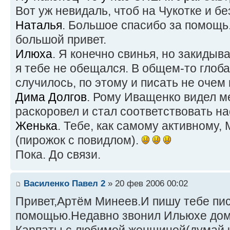
Вот уж невидаль, чтоб на Чукотке и бе
Наталья
. Большое спасибо за помощь
большой привет.
Илюха
. Я конечно свинья, но закиды
я тебе не обещался. В общем-то глоб
случилось, по этому и писать не очем 
Дима Долгов
. Рому Иващенко видел м
раскоровел и стал соответствовать н
Женька
. Тебе, как самому активном
(пирожок с повидлом).
Пока. До связи.
Василенко Павел 2
» 20 фев 2006 00:02
Привет,Артём Минеев.И пишу тебе пи
помощью.Недавно звонил Ильюхе домо