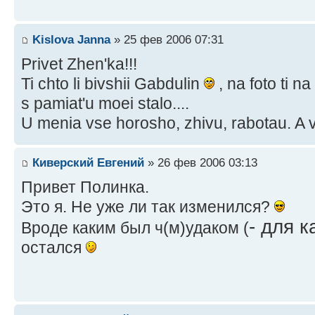
Kislova Janna
» 25 фев 2006 07:31
Privet Zhen'ka!!!
Ti chto li bivshii Gabdulin
, na foto ti na
s pamiat'u moei stalo....
U menia vse horosho, zhivu, rabotau. A 
Киверский Евгений
» 26 фев 2006 03:13
Привет Полинка.
Это я. Не уже ли так изменился?
- для к
Вроде каким был ч(м)удаком (
остался