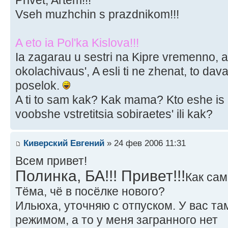
Privet, Artem!!!
Vseh muzhchin s prazdnikom!!!
A eto ia Pol'ka Kislova!!!
Ia zagarau u sestri na Kipre vremenno, a
okolachivaus', A esli ti ne zhenat, to dav
poselok.
A ti to sam kak? Kak mama? Kto eshe is 
voobshe vstretitsia sobiraetes' ili kak?
Киверский Евгений
» 24 фев 2006 11:31
Всем привет!
Полинка, БА!!! Привет!!!
Как сам
Тёма, чё в посёлке нового?
Ильюха, уточняю с отпуском. У вас та
режимом, а то у меня загранного нет