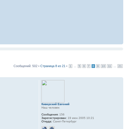
Сообщений: 502 •
Страница
8
из
21
•
...
...
1
5
6
7
8
9
10
11
21
Киверский Евгений
Наш человек
Сообщения:
156
Зарегистрирован:
19 июн 2005 10:21
Откуда:
Санкт-Петербург