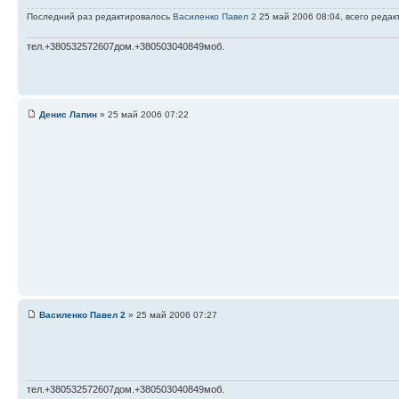
Последний раз редактировалось
Василенко Павел 2
25 май 2006 08:04, всего редак
тел.+380532572607дом.+380503040849моб.
Денис Лапин
» 25 май 2006 07:22
Василенко Павел 2
» 25 май 2006 07:27
тел.+380532572607дом.+380503040849моб.