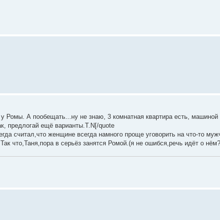
и у Ромы. А пообещать...ну не знаю, 3 комнатная квартира есть, машиной
к, предлогай ещё варианты.T.N[/quote
егда считал,что женщине всегда намного проще уговорить на что-то му
 что,Таня,пора в серьёз занятся Ромой.(я не ошибся,речь идёт о нём?