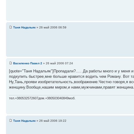
Таня Надальяк
» 26 май 2006 06:59
Василенко Павел 2
» 26 май 2006 07:24
[quote="Таня Надальяк"]Пропадали?..... Да работы много и у меня 
подкупить быстрее,мне больше нравится водить чем Роману. Вот та
Ну,Тань,прояви изобретательность,воображение.Честно говоря,я вс
женщину.Вообще,нашим миром,и нами,мужчинами,правят женщина.Так
тел.+380532572607дом.+380503040849моб.
Таня Надальяк
» 26 май 2006 19:22