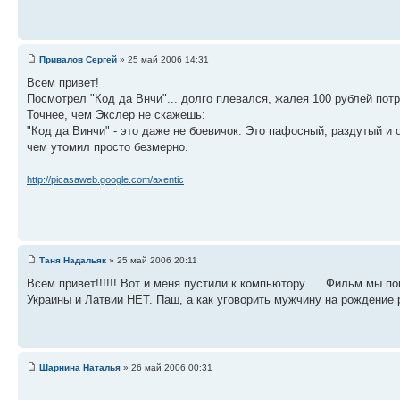
Привалов Сергей
» 25 май 2006 14:31
Всем привет!
Посмотрел "Код да Внчи"... долго плевался, жалея 100 рублей потр
Точнее, чем Экслер не скажешь:
"Код да Винчи" - это даже не боевичок. Это пафосный, раздутый и
чем утомил просто безмерно.
http://picasaweb.google.com/axentic
Таня Надальяк
» 25 май 2006 20:11
Всем привет!!!!!! Вот и меня пустили к компьютору..... Фильм мы п
Украины и Латвии НЕТ. Паш, а как уговорить мужчину на рождение 
Шарнина Наталья
» 26 май 2006 00:31