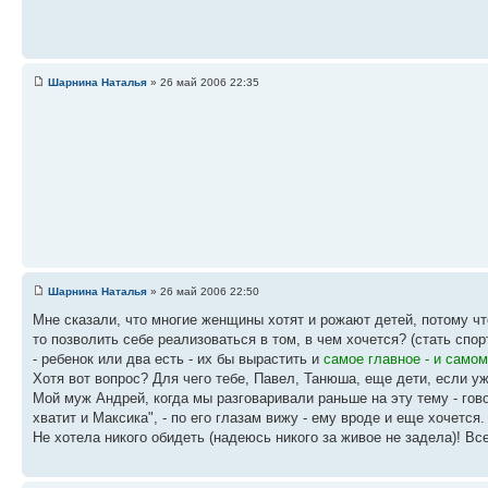
Шарнина Наталья
» 26 май 2006 22:35
Шарнина Наталья
» 26 май 2006 22:50
Мне сказали, что многие женщины хотят и рожают детей, потому чт
то позволить себе реализоваться в том, в чем хочется? (стать спор
- ребенок или два есть - их бы вырастить и
самое главное - и само
Хотя вот вопрос? Для чего тебе, Павел, Танюша, еще дети, если у
Мой муж Андрей, когда мы разговаривали раньше на эту тему - говор
хватит и Максика", - по его глазам вижу - ему вроде и еще хочется. 
Не хотела никого обидеть (надеюсь никого за живое не задела)! Вс