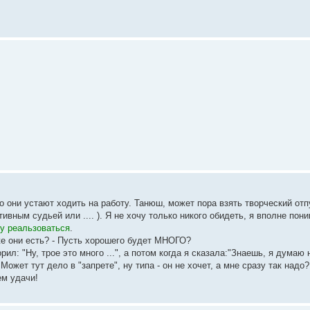
о они устают ходить на работу. Танюш, может пора взять творческий отп
тивным судьей или .... ). Я не хочу только никого обидеть, я вполне по
му реальзоваться
.
же они есть? - Пусть хорошего будет МНОГО?
ил: "Ну, трое это много ...", а потом когда я сказала:"Знаешь, я думаю
Может тут дело в "запрете", ну типа - он не хочет, а мне сразу так надо?
ем удачи!