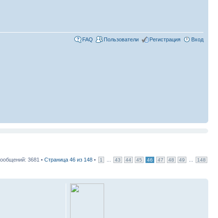
FAQ
Пользователи
Регистрация
Вход
ообщений: 3681 •
Страница
46
из
148
•
...
...
1
43
44
45
46
47
48
49
148