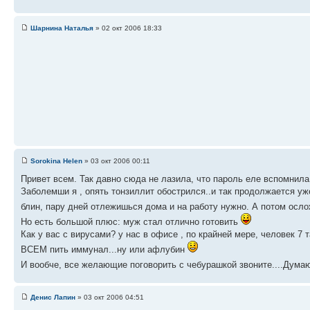
Шарнина Наталья
» 02 окт 2006 18:33
Sorokina Helen
» 03 окт 2006 00:11
Привет всем. Так давно сюда не лазила, что пароль еле вспомнила
Заболемши я , опять тонзиллит обострился..и так продолжается уж
блин, пару дней отлежишься дома и на работу нужно. А потом осл
Но есть большой плюс: муж стал отлично готовить
Как у вас с вирусами? у нас в офисе , по крайней мере, человек 7 
ВСЕМ пить иммунал...ну или афлубин
И вообче, все желающие поговорить с чебурашкой звоните....Дума
Денис Лапин
» 03 окт 2006 04:51