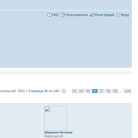
FAQ
Пользователи
Регистрация
Вход
ообщений: 3681 •
Страница
56
из
148
•
...
...
1
53
54
55
56
57
58
59
148
Шарнина Наталья
Завсегдатай