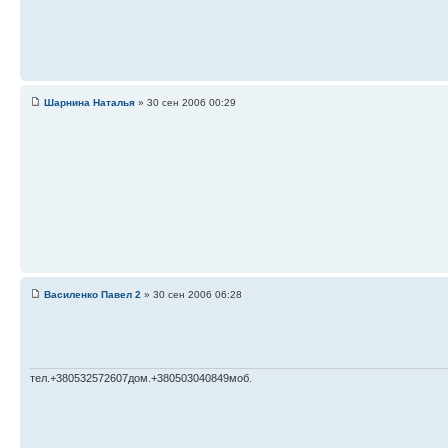
Шарнина Наталья
» 30 сен 2006 00:29
Василенко Павел 2
» 30 сен 2006 06:28
тел.+380532572607дом.+380503040849моб.