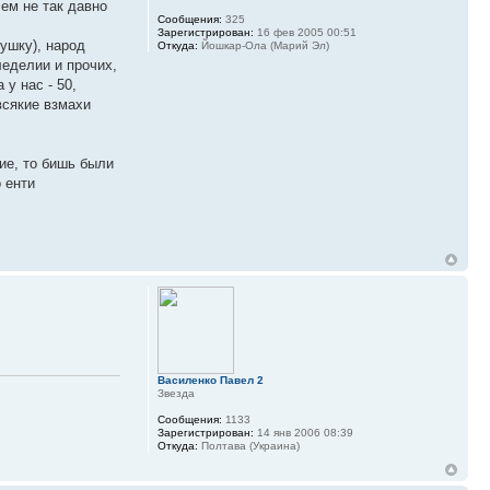
ем не так давно
Сообщения:
325
Зарегистрирован:
16 фев 2005 00:51
ушку), народ
Откуда:
Йошкар-Ола (Марий Эл)
леделии и прочих,
у нас - 50,
всякие взмахи
ие, то бишь были
 енти
Василенко Павел 2
Звезда
Сообщения:
1133
Зарегистрирован:
14 янв 2006 08:39
Откуда:
Полтава (Украина)