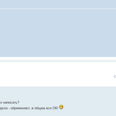
С
го написать?
, дела - обременяют, в общем все ОК!