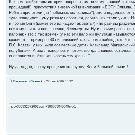
Как вам, любителям истории, вопрос о том, почему в нашей истори
прошедший), присутствия внеземной цивилизации - БОГИ Олимпа, Б
Ребята прилетели (на "небесных колесницах"), жили подальше от на
туда повадился - уму разуму набраться, ребята - их стали учить:
и прочие Боги (может это их нацию так звать?) - по разным раздела
поэтому они для нас, конечно, бессмертны. Ну и прочие разности:
палочек - это с тех времен (у нас эти палочки пультами называются
красивые....примерно 80 цивилизаций так за нами наблюдают. Что 
П.С. Кстати, у них были совместные дети - Александр Македонски
полубогами. А ведь, наверное, и потомство дальнейшее осталось... 
енопланетяни, Итишкин корень эту крень..."
Ну да ладно, прошу прощения за ерунду. Всем большой привет!
Василенко Павел 2
» 27 сен 2006 05:32
тел.+380532572607дом.+380503040849моб.