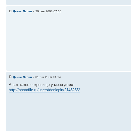
Денис Лапин
» 30 сен 2006 07:56
Денис Лапин
» 01 окт 2006 04:14
А вот такое сокровище у меня дома:
http://photofile.ru/users/denlapin/2145255/