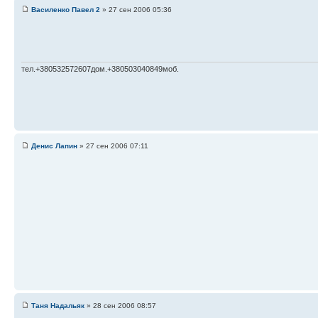
Василенко Павел 2
» 27 сен 2006 05:36
тел.+380532572607дом.+380503040849моб.
Денис Лапин
» 27 сен 2006 07:11
Таня Надальяк
» 28 сен 2006 08:57