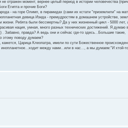
и не отражен момент, вернее целый период в истории человечества (прич
оги Египта и прочие Боги?
рода - на горе Олимп, в пирамидах (сами их кстати "приземлили" на мат
 Инопланетная девица Изида - премудростям в домашнем устройстве, зем
м жизни. Ребята были бессмертны? Да у них жизненный цикл - 5000 лет, а 
 красивая нация, умная, много разных технических достижений. Я думаю 
) . Забавно, правда? А ведь они и сейчас где-то здесь...Большие такие,
по этому поводу думаем?
й, кажется, Царица Клеопатра, имели по сути Божественное происхожден
инопланетное...ходит между нами...или в нас..., а мы думаем:"И хтой-то