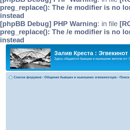
preg_replace(): The /e modifier is no 
instead
[phpBB Debug] PHP Warning
: in file
[R
preg_replace(): The /e modifier is no 
instead
Залив Креста : Эгвекинот
Здесь общаются бывшие и нынешние жители пгт Э
Список форумов
‹
Общение бывших и нынешних эгвекинотцев
‹
Поиск