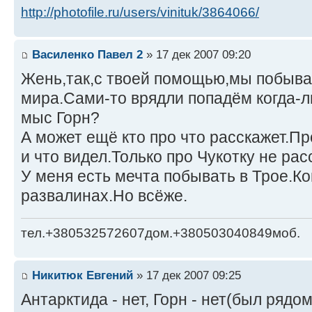
http://photofile.ru/users/vinituk/3864066/
Василенко Павел 2
» 17 дек 2007 09:20
Жень,так,с твоей помощью,мы побывае
мира.Сами-то врядли попадём когда-
мыс Горн?
А может ещё кто про что расскажет.Пр
и что видел.Только про Чукотку не ра
У меня есть мечта побывать в Трое.Ко
развалинах.Но всёже.
тел.+380532572607дом.+380503040849моб.
Никитюк Евгений
» 17 дек 2007 09:25
Антарктида - нет, Горн - нет(был рядо