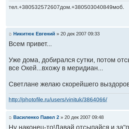
тел.+380532572607дом.+380503040849моб.
Никитюк Евгений
» 20 дек 2007 09:33
Всем привет...
Уже дома, добирался сутки, потом отс
все Окей...вхожу в меридиан...
Светлане желаю скорейшего выздоров
http://photofile.ru/users/vinituk/3864066/
Василенко Павел 2
» 20 дек 2007 09:48
Ну наконец-то!Давай,отсыпайся,и за"