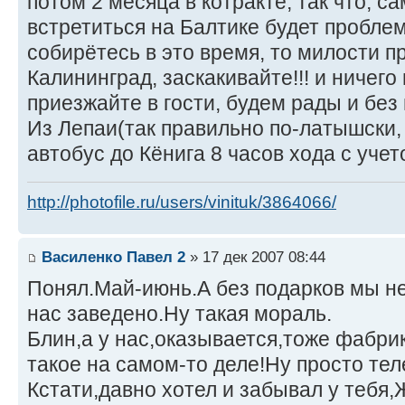
потом 2 месяца в котракте, так что, с
встретиться на Балтике будет проблем
собирётесь в это время, то милости п
Калининград, заскакивайте!!! и ничего
приезжайте в гости, будем рады и без 
Из Лепаи(так правильно по-латышски, 
автобус до Кёнига 8 часов хода с учет
http://photofile.ru/users/vinituk/3864066/
Василенко Павел 2
» 17 дек 2007 08:44
Понял.Май-июнь.А без подарков мы не
нас заведено.Ну такая мораль.
Блин,а у нас,оказывается,тоже фабрик
такое на самом-то деле!Ну просто тел
Кстати,давно хотел и забывал у тебя,