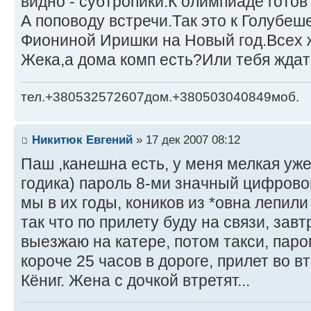
видно - субтропики.К олимпиаде готов
А поповоду встречи.Так это к Голубеш
Фиониной Иришки на Новый год.Всех ж
Жека,а дома комп есть?Или тебя ждат
тел.+380532572607дом.+380503040849моб.
Никитюк Евгений
» 17 дек 2007 08:12
Паш ,канешна есть, у меня мелкая уже
годика) пароль 8-ми значный цифровой
мы в их годы, коников из *овна лепил
так что по прилету буду на связи, завт
выезжаю на катере, потом такси, паро
короче 25 часов в дороге, прилет во в
Кёниг. Жена с дочкой втретят...