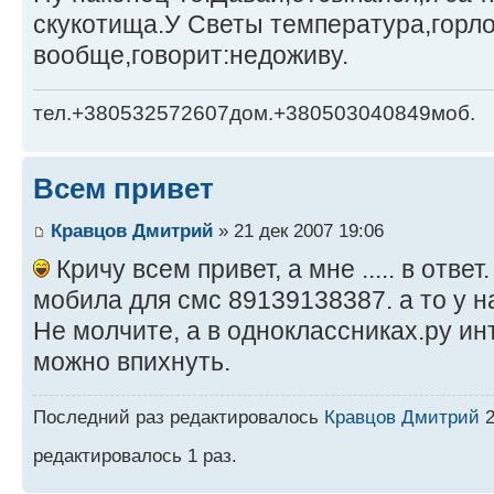
скукотища.У Светы температура,горло
вообще,говорит:недоживу.
тел.+380532572607дом.+380503040849моб.
Всем привет
Кравцов Дмитрий
» 21 дек 2007 19:06
Кричу всем привет, а мне ..... в отве
мобила для смс 89139138387. а то у н
Не молчите, а в одноклассниках.ру ин
можно впихнуть.
Последний раз редактировалось
Кравцов Дмитрий
2
редактировалось 1 раз.