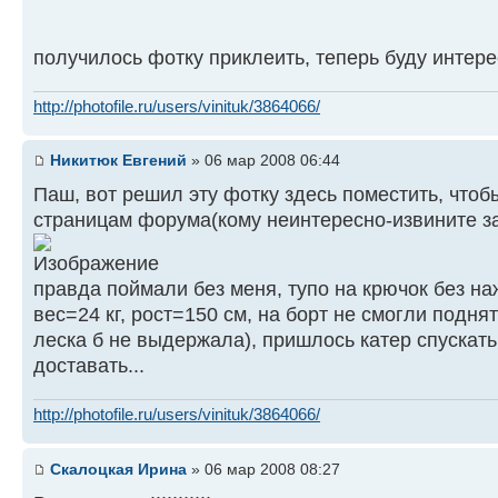
получилось фотку приклеить, теперь буду интер
http://photofile.ru/users/vinituk/3864066/
Никитюк Евгений
» 06 мар 2008 06:44
Паш, вот решил эту фотку здесь поместить, чтоб
страницам форума(кому неинтересно-извините з
правда поймали без меня, тупо на крючок без наж
вес=24 кг, рост=150 см, на борт не смогли подня
леска б не выдержала), пришлось катер спускать
доставать...
http://photofile.ru/users/vinituk/3864066/
Скалоцкая Ирина
» 06 мар 2008 08:27