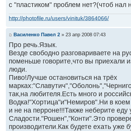
с "пластиком" проблем нет?(чтоб нал н
http://photofile.ru/users/vinituk/3864066/
Василенко Павел 2
» 23 апр 2008 07:43
Про речь.Язык.
Везде свободно разговариваете на ру
поменьше говорите,что вы приехали и
люди.
Пиво!Лучше остановиться на трёх
марках:"Славутич","Оболонь","Черниг
так,на любителя.Есть много и российс
Водка!"Хортица"и"Немиров".Ни в коем
и не на перроне!!!Также неберите еду
Сладости."Рошен","Конти".Это прове
производители.Как будете ехать уже б