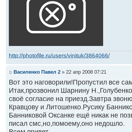
http://photofile.ru/users/vinituk/3864066/
Василенко Павел 2
» 22 апр 2008 07:21
Вот это наговорили!Пропустил все са
Итак,прозвонил Шарнину Н.,Голубенк
своё согласие на приезд.Завтра звон
Кравцову и Литошенко.Русику Банник
Банниковой Оксанке ещё никак не по
писал смс,но,помоему,оно недошло.
Всем привет.