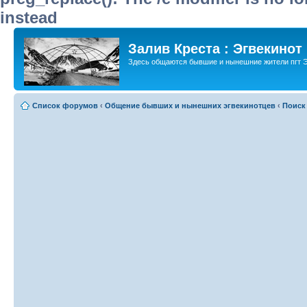
instead
Залив Креста : Эгвекинот
Здесь общаются бывшие и нынешние жители пгт Э
Список форумов
‹
Общение бывших и нынешних эгвекинотцев
‹
Поиск