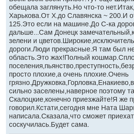
обещала заглянуть.Но что-то нет.Итак
Харькова.От Х.до Славянска ~ 200.И о
125.Это если на машине.До С-ка доро
дальше...Сам Донецк замечательный,
зелени и цветов.Широкие,исключитель
дороги.Люди прекрасные.Я там был не
область.Это жах!Полный кошмар.Спл
поселения,пьянство,преступность,без
просто плохие,а очень плохие.Очень
грязно.Дружковка,Горловка,Енакиево,
сильно заселены,наверное поэтому та
Скалоцкие,конечно приезжайте!Я же п
говорил.Кстати,сегодня мне Ната Ша
написала.Сказала,что сможет приехат
соскучилась.Будет сама.