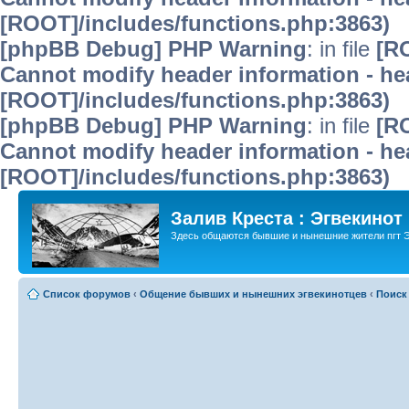
[ROOT]/includes/functions.php:3863)
[phpBB Debug] PHP Warning
: in file
[R
Cannot modify header information - hea
[ROOT]/includes/functions.php:3863)
[phpBB Debug] PHP Warning
: in file
[R
Cannot modify header information - hea
[ROOT]/includes/functions.php:3863)
Залив Креста : Эгвекинот
Здесь общаются бывшие и нынешние жители пгт Э
Список форумов
‹
Общение бывших и нынешних эгвекинотцев
‹
Поиск