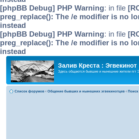
[phpBB Debug] PHP Warning
: in file
[R
preg_replace(): The /e modifier is no 
instead
[phpBB Debug] PHP Warning
: in file
[R
preg_replace(): The /e modifier is no 
instead
Залив Креста : Эгвекинот
Здесь общаются бывшие и нынешние жители пгт Э
Список форумов
‹
Общение бывших и нынешних эгвекинотцев
‹
Поиск