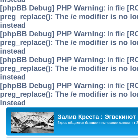
[phpBB Debug] PHP Warning
: in file
[R
preg_replace(): The /e modifier is no 
instead
[phpBB Debug] PHP Warning
: in file
[R
preg_replace(): The /e modifier is no 
instead
[phpBB Debug] PHP Warning
: in file
[R
preg_replace(): The /e modifier is no 
instead
[phpBB Debug] PHP Warning
: in file
[R
preg_replace(): The /e modifier is no 
instead
Залив Креста : Эгвекинот
Здесь общаются бывшие и нынешние жители пгт Э