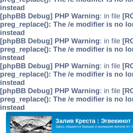
instead
[phpBB Debug] PHP Warning
: in file
[R
preg_replace(): The /e modifier is no 
instead
[phpBB Debug] PHP Warning
: in file
[R
preg_replace(): The /e modifier is no 
instead
[phpBB Debug] PHP Warning
: in file
[R
preg_replace(): The /e modifier is no 
instead
[phpBB Debug] PHP Warning
: in file
[R
preg_replace(): The /e modifier is no 
instead
Залив Креста : Эгвекинот
Здесь общаются бывшие и нынешние жители пгт Э