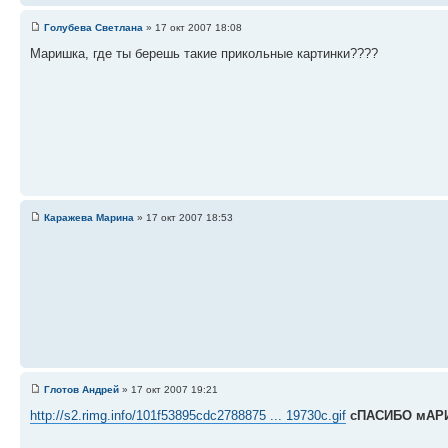
Голубева Светлана
» 17 окт 2007 18:08
Маришка, где ты берешь такие прикольные картинки????
Каражева Марина
» 17 окт 2007 18:53
Глотов Андрей
» 17 окт 2007 19:21
http://s2.rimg.info/101f53895cdc2788875 ... 19730c.gif
сПАСИБО мАРИ