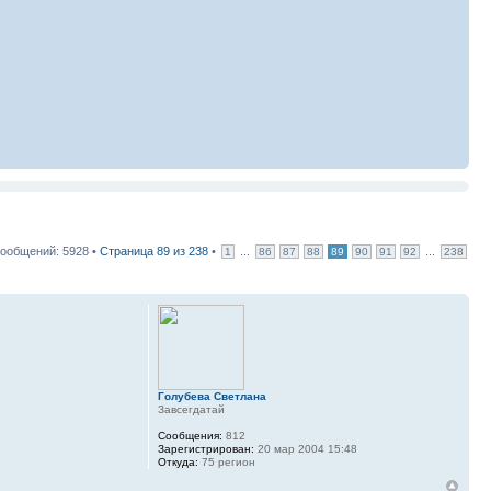
ообщений: 5928 •
Страница
89
из
238
•
...
...
1
86
87
88
89
90
91
92
238
Голубева Светлана
Завсегдатай
Сообщения:
812
Зарегистрирован:
20 мар 2004 15:48
Откуда:
75 регион