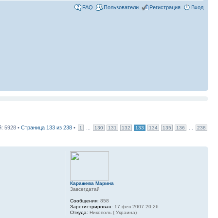
FAQ
Пользователи
Регистрация
Вход
: 5928 •
Страница
133
из
238
•
...
...
1
130
131
132
133
134
135
136
238
Каражева Марина
Завсегдатай
Сообщения:
858
Зарегистрирован:
17 фев 2007 20:26
Откуда:
Никополь ( Украина)