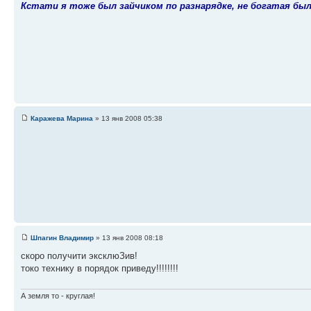
Кстати я тоже был зайчиком по разнарядке, не богатая бы
Каражева Марина
» 13 янв 2008 05:38
Шпагин Владимир
» 13 янв 2008 08:18
скоро получити эксклюЗив!
токо технику в порядок приведу!!!!!!!!
А земля то - круглая!