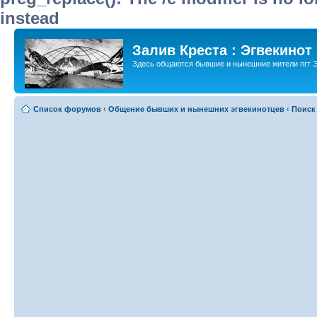
instead
Залив Креста : Эгвекинот
Здесь общаются бывшие и нынешние жители пгт Э
Список форумов
‹
Общение бывших и нынешних эгвекинотцев
‹
Поиск