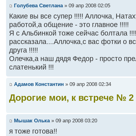
Голубева Светлана
» 09 апр 2008 02:05
Какие вы все супер !!!!! Аллочка, Нат
работой,а общение - это главное !!!!!
Я с Альбинкой тоже сейчас болтала !!
рассказала....Аллочка,с вас фотки о в
друга !!!!!
Олечка,а наш дядя Федор - просто преле
слатенький !!!
Адамов Константин
» 09 апр 2008 02:34
Дорогие мои, к встрече № 2
Мышак Олька
» 09 апр 2008 03:20
я тоже готова!!