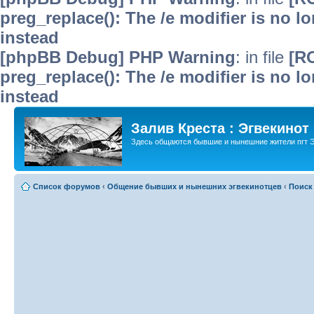
preg_replace(): The /e modifier is no 
instead
[phpBB Debug] PHP Warning
: in file
[R
preg_replace(): The /e modifier is no 
instead
Залив Креста : Эгвекинот
Здесь общаются бывшие и нынешние жители пгт Э
Список форумов
‹
Общение бывших и нынешних эгвекинотцев
‹
Поиск